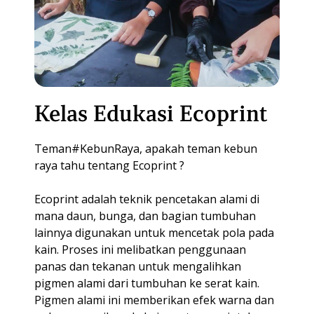
KULINER
MEETING PACKAGE
BALI
MEMBERSHIP
SPACE RENTAL
GUEST HOUSE
Kelas Edukasi Ecoprint
Teman#KebunRaya, apakah teman kebun
raya tahu tentang Ecoprint ?
Ecoprint adalah teknik pencetakan alami di
mana daun, bunga, dan bagian tumbuhan
lainnya digunakan untuk mencetak pola pada
kain. Proses ini melibatkan penggunaan
panas dan tekanan untuk mengalihkan
pigmen alami dari tumbuhan ke serat kain.
Pigmen alami ini memberikan efek warna dan