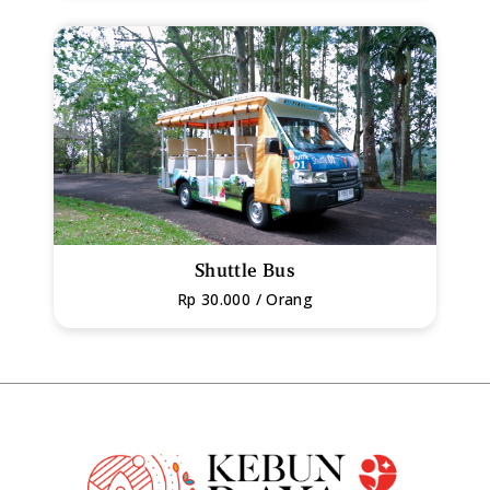
KULINER
MEETING PACKAGE
BALI
MEMBERSHIP
SPACE RENTAL
GUEST HOUSE
Shuttle Bus
Rp 30.000 / Orang